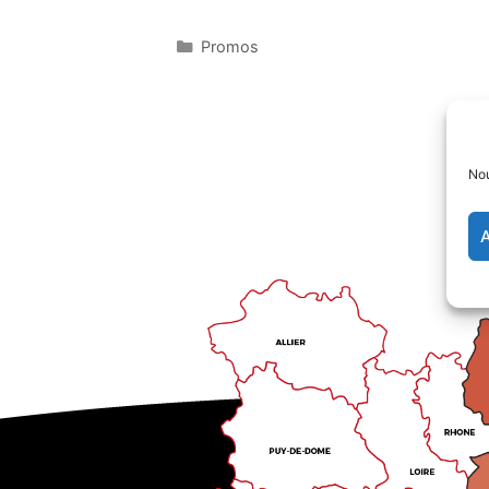
Promos
Nou
A