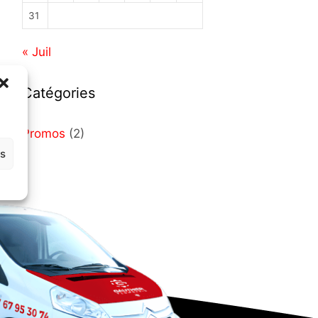
31
« Juil
Catégories
Promos
(2)
es