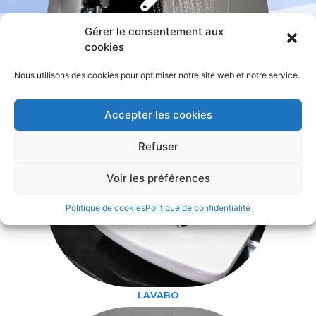
Voir les services
Réparation, entretien, installation
Gérer le consentement aux
DOUCHE & BAIN
DOUCHE & BAIN
cookies
Nous utilisons des cookies pour optimiser notre site web et notre service.
DOUCHE ET BAIN
Accepter les cookies
Refuser
Voir les préférences
Voir les services
Politique de cookies
Politique de confidentialité
Réparation, entretien, installation
LAVABO
LAVABO
LAVABO