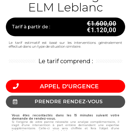
ELM Leblanc
€
1.600,00
Tarif à partir de :
€
1.120,00
Le tarif estimatif est basé sur les interventions généralement
effectué dans un type de situation similaire.
Le tarif comprend :
APPEL D'URGENCE
PRENDRE RENDEZ-VOUS
Vous êtes recontactés dans les 15 minutes suivant votre
demande de rendez-vous.
Si l’origine de votre panne nécessite une analyse complémentaire, il
s’agit d’une intervention à part entière demandant une expertise
supplémentaire. Celle-ci vous sera chiffrée et fera l’objet d’une