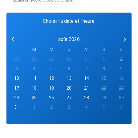
facturation avec votre accord préalable.
Choisir la date et l'heure:
août 2026
L
M
M
J
V
S
D
27
28
29
30
31
1
2
3
4
5
6
7
8
9
10
11
12
13
14
15
16
17
18
19
20
21
22
23
24
25
26
27
28
29
30
31
1
2
3
4
5
6