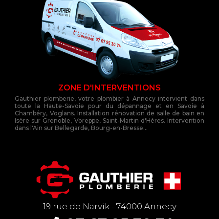
ZONE D'INTERVENTIONS
Gauthier plomberie, votre plombier à Annecy intervient dans
toute la Haute-Savoie pour du dépannage et en Savoie à
Chambéry, Voglans. Installation rénovation de salle de bain en
Isère sur Grenoble, Voreppe, Saint-Martin d'Hères. Intervention
dans l'Ain sur Bellegarde, Bourg-en-Bresse...
19 rue de Narvik - 74000 Annecy