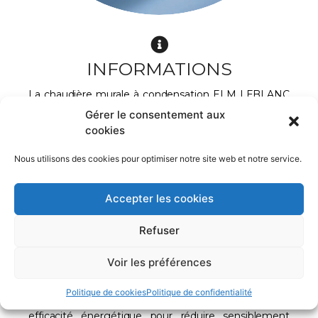
INFORMATIONS
La chaudière murale à condensation ELM LEBLANC
MEGALIS est un concentré de technologie. Sa
Gérer le consentement aux
pompe modulante de classe A et son rendement
cookies
exceptionnel de 109,3% vous garantissent
d’importantes économies d’énergie. L’installation de
cette chaudière gaz à condensation se fera
Nous utilisons des cookies pour optimiser notre site web et notre service.
facilement dans votre espace de vie grâce à sa
largeur de 40 cm.
Accepter les cookies
Point fort : La chaudière gaz murale à condensation
ELM Leblanc MEGALIS intègre une pompe
Refuser
modulante de classe A pour un prix très intéressant.
Voir les préférences
Un rendement de 109,3% et une pompe modulante
de classe A
La chaudière condensation MEGALIS au rendement
Politique de cookies
Politique de confidentialité
de 109,3% intègre une pompe modulante, à haute
efficacité énergétique pour réduire sensiblement