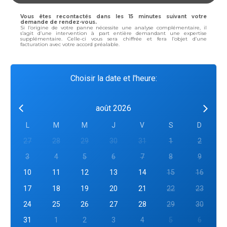
Vous êtes recontactés dans les 15 minutes suivant votre
demande de rendez-vous.
Si l’origine de votre panne nécessite une analyse complémentaire, il
s’agit d’une intervention à part entière demandant une expertise
supplémentaire. Celle-ci vous sera chiffrée et fera l’objet d’une
facturation avec votre accord préalable.
Choisir la date et l'heure:
août 2026
L
M
M
J
V
S
D
27
28
29
30
31
1
2
3
4
5
6
7
8
9
10
11
12
13
14
15
16
17
18
19
20
21
22
23
24
25
26
27
28
29
30
31
1
2
3
4
5
6