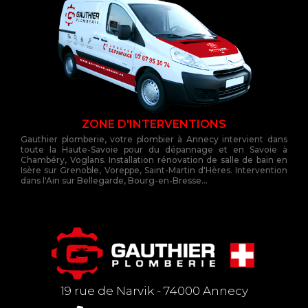
ZONE D'INTERVENTIONS
Gauthier plomberie, votre plombier à Annecy intervient dans
toute la Haute-Savoie pour du dépannage et en Savoie à
Chambéry, Voglans. Installation rénovation de salle de bain en
Isère sur Grenoble, Voreppe, Saint-Martin d'Hères. Intervention
dans l'Ain sur Bellegarde, Bourg-en-Bresse...
19 rue de Narvik - 74000 Annecy