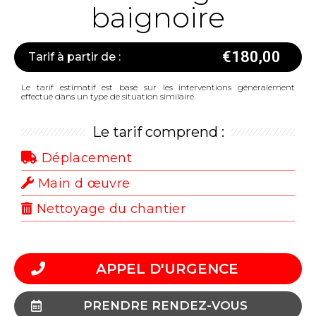
baignoire
€
180,00
Tarif à partir de :
Le tarif estimatif est basé sur les interventions généralement
effectué dans un type de situation similaire.
Le tarif comprend :
Déplacement
Main d œuvre
Nettoyage du chantier
APPEL D'URGENCE
PRENDRE RENDEZ-VOUS