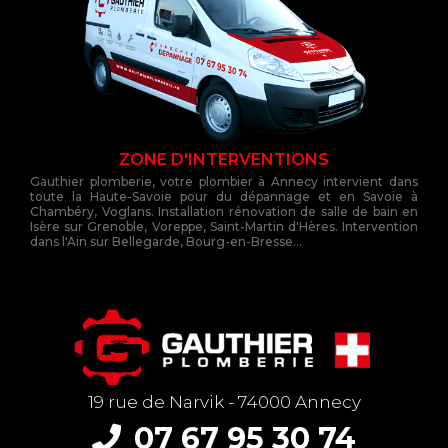
ZONE D'INTERVENTIONS
Gauthier plomberie, votre plombier à Annecy intervient dans
toute la Haute-Savoie pour du dépannage et en Savoie à
Chambéry, Voglans. Installation rénovation de salle de bain en
Isère sur Grenoble, Voreppe, Saint-Martin d'Hères. Intervention
dans l'Ain sur Bellegarde, Bourg-en-Bresse...
19 rue de Narvik - 74000 Annecy
07 67 95 30 74