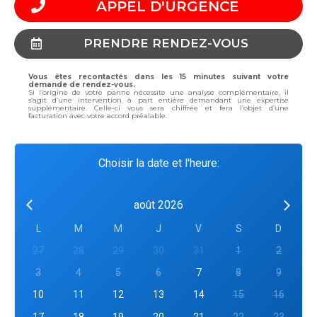
APPEL D'URGENCE
PRENDRE RENDEZ-VOUS
Vous êtes recontactés dans les 15 minutes suivant votre
demande de rendez-vous.
Si l’origine de votre panne nécessite une analyse complémentaire, il
s’agit d’une intervention à part entière demandant une expertise
supplémentaire. Celle-ci vous sera chiffrée et fera l’objet d’une
facturation avec votre accord préalable.
Choisir la date et l'heure:
août 2026
L
M
M
J
V
S
D
27
28
29
30
31
1
2
3
4
5
6
7
8
9
10
11
12
13
14
15
16
17
18
19
20
21
22
23