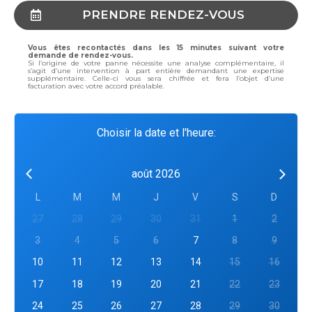
PRENDRE RENDEZ-VOUS
Vous êtes recontactés dans les 15 minutes suivant votre
demande de rendez-vous.
Si l’origine de votre panne nécessite une analyse complémentaire, il
s’agit d’une intervention à part entière demandant une expertise
supplémentaire. Celle-ci vous sera chiffrée et fera l’objet d’une
facturation avec votre accord préalable.
Choisir la date et l'heure:
août 2026
L
M
M
J
V
S
D
27
28
29
30
31
1
2
3
4
5
6
7
8
9
10
11
12
13
14
15
16
17
18
19
20
21
22
23
24
25
26
27
28
29
30