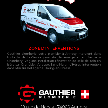
ZONE D'INTERVENTIONS
Gauthier plomberie, votre plombier à Annecy intervient dans
toute la Haute-Savoie pour du dépannage et en Savoie à
Chambéry, Voglans. Installation rénovation de salle de bain en
Isère sur Grenoble, Voreppe, Saint-Martin d'Hères. Intervention
dans l'Ain sur Bellegarde, Bourg-en-Bresse...
19 rue de Narvik - 74000 Annecy