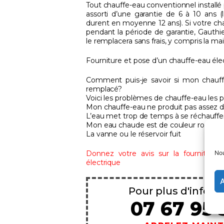
Tout chauffe-eau conventionnel installé
assorti d’une garantie de 6 à 10 ans (
durent en moyenne 12 ans). Si votre c
pendant la période de garantie, Gauthie
le remplacera sans frais, y compris la m
Fourniture et pose d’un chauffe-eau élec
Comment puis-je savoir si mon chauff
remplacé?
Voici les problèmes de chauffe-eau les p
Mon chauffe-eau ne produit pas assez 
L’eau met trop de temps à se réchauffe
Mon eau chaude est de couleur rouille 
La vanne ou le réservoir fuit
Donnez votre avis sur la fourniture 
Nou
électrique
A
Pour plus d'infos e
07 67 95 