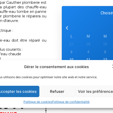
 par Gauthier plomberie est
la plupart des chauffe-eau
hauffe-eau tombe en panne
Choisir
r plomberie le réparera ou
ain-d’œuvre.
trique :
L
M
M
e-eau doit être réparé ou
27
28
29
lus courants :
3
4
5
d’eau chaude
r
10
11
12
ou malodorante
Gérer le consentement aux cookies
17
18
19
24
25
26
et pose d’un chauffe-eau
s utilisons des cookies pour optimiser notre site web et notre service.
31
1
2
ccepter les cookies
Refuser
Voir les préférenc
t conseils
30 74
Politique de cookies
Politique de confidentialité