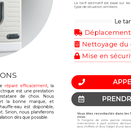
Le tarif estimatif est basé sur l
type de situation similaire.
Le ta
Déplacemen
Nettoyage du 
Mise en sécuri
IONS
APPE
tre
réparé efficacement
, la
ctrique est une prestation
estataire de choix. Nous
PRENDR
 et la bonne marque, et
hauffe-eau est disponible,
. Sinon, nous planifierons
Vous êtes recontactés dans les
allation dès que possible.
vous.
Si l’origine de votre panne néces
intervention à part entière deman
sera chiffrée et fera l’objet d’une fa
u