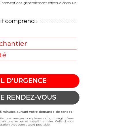
es interventions généralement effectué dans un
rif comprend :
t
chantier
té
L D'URGENCE
E RENDEZ-VOUS
 15 minutes suivant votre demande de rendez-
site une analyse complémentaire, il s’agit d’une
dant une expertise supplémentaire. Celle-ci vous
cturation avec votre accord préalable.