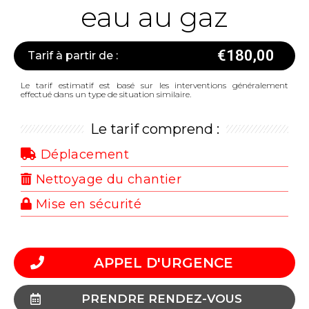
eau au gaz
€
180,00
Tarif à partir de :
Le tarif estimatif est basé sur les interventions généralement
effectué dans un type de situation similaire.
Le tarif comprend :
Déplacement
Nettoyage du chantier
Mise en sécurité
APPEL D'URGENCE
PRENDRE RENDEZ-VOUS