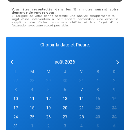
Vous êtes recontactés dans les 15 minutes suivant votre
demande de rendez-vous.
Si l’origine de votre panne nécessite une analyse complémentaire, il
s’agit d’une intervention à part entière demandant une expertise
supplémentaire. Celle-ci vous sera chiffrée et fera l’objet d’une
facturation avec votre accord préalable.
Choisir la date et l'heure:
août 2026
L
M
M
J
V
S
D
27
28
29
30
31
1
2
3
4
5
6
7
8
9
10
11
12
13
14
15
16
17
18
19
20
21
22
23
24
25
26
27
28
29
30
31
1
2
3
4
5
6