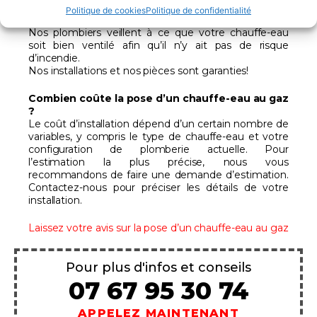
froide et chaude sont correctement acheminées
Politique de cookies
Politique de confidentialité
pour éviter les problèmes de pression d’eau.
Nos plombiers veillent à ce que votre chauffe-eau
soit bien ventilé afin qu’il n’y ait pas de risque
d’incendie.
Nos installations et nos pièces sont garanties!
Combien coûte la pose d’un chauffe-eau au gaz
?
Le coût d’installation dépend d’un certain nombre de
variables, y compris le type de chauffe-eau et votre
configuration de plomberie actuelle. Pour
l’estimation la plus précise, nous vous
recommandons de faire une demande d’estimation.
Contactez-nous pour préciser les détails de votre
installation.
Laissez votre avis sur la pose d’un chauffe-eau au gaz
Pour plus d'infos et conseils
07 67 95 30 74
APPELEZ MAINTENANT