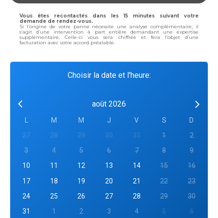
Vous êtes recontactés dans les 15 minutes suivant votre
demande de rendez-vous.
Si l’origine de votre panne nécessite une analyse complémentaire, il
s’agit d’une intervention à part entière demandant une expertise
supplémentaire. Celle-ci vous sera chiffrée et fera l’objet d’une
facturation avec votre accord préalable.
Choisir la date et l'heure:
août 2026
L
M
M
J
V
S
D
27
28
29
30
31
1
2
3
4
5
6
7
8
9
10
11
12
13
14
15
16
17
18
19
20
21
22
23
24
25
26
27
28
29
30
31
1
2
3
4
5
6