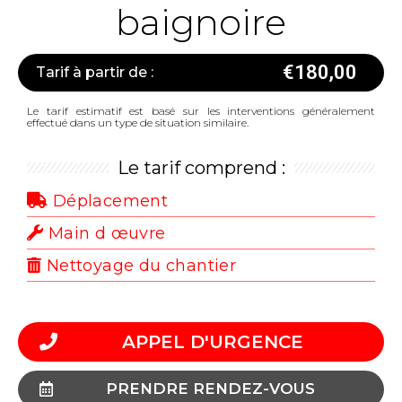
baignoire
€
180,00
Tarif à partir de :
Le tarif estimatif est basé sur les interventions généralement
effectué dans un type de situation similaire.
Le tarif comprend :
Déplacement
Main d œuvre
Nettoyage du chantier
APPEL D'URGENCE
PRENDRE RENDEZ-VOUS