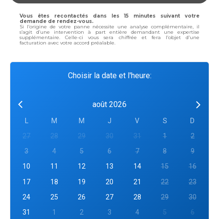
Vous êtes recontactés dans les 15 minutes suivant votre
demande de rendez-vous.
Si l’origine de votre panne nécessite une analyse complémentaire, il
s’agit d’une intervention à part entière demandant une expertise
supplémentaire. Celle-ci vous sera chiffrée et fera l’objet d’une
facturation avec votre accord préalable.
Choisir la date et l'heure:
août 2026
L
M
M
J
V
S
D
27
28
29
30
31
1
2
3
4
5
6
7
8
9
10
11
12
13
14
15
16
17
18
19
20
21
22
23
24
25
26
27
28
29
30
31
1
2
3
4
5
6