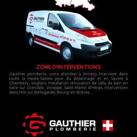
ZONE D'INTERVENTIONS
Gauthier plomberie, votre plombier à Annecy intervient dans
toute la Haute-Savoie pour du dépannage et en Savoie à
Chambéry, Voglans. Installation rénovation de salle de bain en
Isère sur Grenoble, Voreppe, Saint-Martin d'Hères. Intervention
dans l'Ain sur Bellegarde, Bourg-en-Bresse...