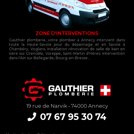
ZONE D'INTERVENTIONS
Gauthier plomberie, votre plombier à Annecy intervient dans
toute la Haute-Savoie pour du dépannage et en Savoie à
Chambéry, Voglans. Installation rénovation de salle de bain en
Isère sur Grenoble, Voreppe, Saint-Martin d'Hères. Intervention
dans l'Ain sur Bellegarde, Bourg-en-Bresse...
19 rue de Narvik - 74000 Annecy
07 67 95 30 74