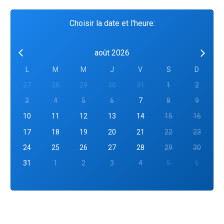
Choisir la date et l'heure:
août 2026
L
M
M
J
V
S
D
27
28
29
30
31
1
2
3
4
5
6
7
8
9
10
11
12
13
14
15
16
17
18
19
20
21
22
23
24
25
26
27
28
29
30
31
1
2
3
4
5
6