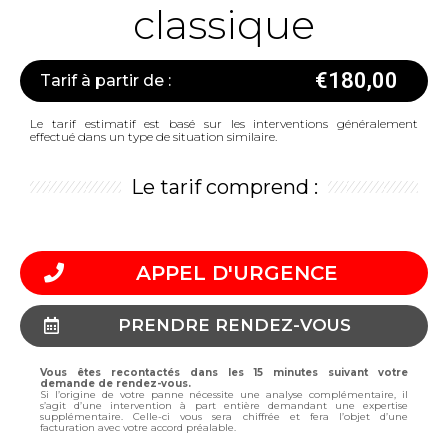
classique
€
180,00
Tarif à partir de :
Le tarif estimatif est basé sur les interventions généralement
effectué dans un type de situation similaire.
Le tarif comprend :
APPEL D'URGENCE
PRENDRE RENDEZ-VOUS
Vous êtes recontactés dans les 15 minutes suivant votre
demande de rendez-vous.
Si l’origine de votre panne nécessite une analyse complémentaire, il
s’agit d’une intervention à part entière demandant une expertise
supplémentaire. Celle-ci vous sera chiffrée et fera l’objet d’une
facturation avec votre accord préalable.