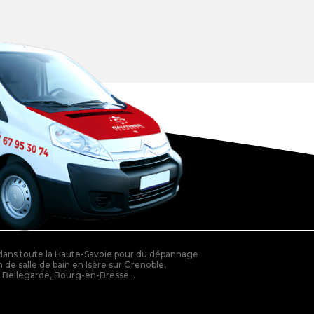
 dans toute la Haute-Savoie pour du dépannage
 de salle de bain en Isère sur Grenoble,
r Bellegarde, Bourg-en-Bresse...