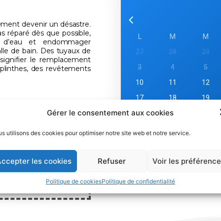
dement devenir un désastre.
 réparé dès que possible,
L
M
M
us d’eau et endommager
lle de bain. Des tuyaux de
27
28
29
 signifier le remplacement
3
4
5
 plinthes, des revêtements
10
11
12
17
18
19
Gérer le consentement aux cookies
24
25
26
fuite sur tuyau de machine à
31
1
2
s utilisons des cookies pour optimiser notre site web et notre service.
t conseils
ccepter les cookies
Refuser
Voir les préférenc
30 74
Politique de cookies
Politique de confidentialité
TENANT