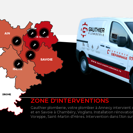
ZONE D'INTERVENTIONS
Gauthier plomberie, votre plombier à Annecy intervient
et en Savoie à Chambéry, Voglans. Installation rénovation
Voreppe, Saint-Martin d'Hères. Intervention dans l'Ain su