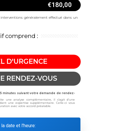
€
180,00
es interventions généralement effectué dans un
rif comprend :
L D'URGENCE
E RENDEZ-VOUS
 15 minutes suivant votre demande de rendez-
site une analyse complémentaire, il s’agit d’une
dant une expertise supplémentaire. Celle-ci vous
cturation avec votre accord préalable.
 la date et l'heure: