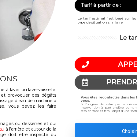
Tarif à partir de :
Le tarif estimatif est basé sur l
type de situation similaire.
Le ta
APPE
IONS
PRENDR
 à laver ou lave-vaisselle.
 et provoquer des dégâts
Vous êtes recontactés dans les
lissage d’eau de machine à
vous.
Si l’origine de votre panne néces
use, vous devez les faire
intervention à part entière deman
sera chiffrée et fera l’objet d’une fa
agés ou desserrés et qui
eau
à l’arrière et autour de la
Choisir
é doit être inspecté ou