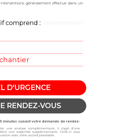
es interventions généralement effectué dans un
rif comprend :
t
chantier
L D'URGENCE
E RENDEZ-VOUS
 15 minutes suivant votre demande de rendez-
site une analyse complémentaire, il s’agit d’une
dant une expertise supplémentaire. Celle-ci vous
cturation avec votre accord préalable.