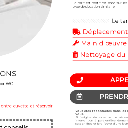
Le tarif estimatif est basé sur l
type de situation similaire.
Le ta
Déplacemen
Main d œuvre
Nettoyage du 
IONS
APPE
voir WC
PRENDR
e entre cuvette et réservoir
Vous êtes recontactés dans les
vous.
Si l’origine de votre panne néces
intervention à part entière deman
sera chiffrée et fera l’objet d’une fa
t conseils