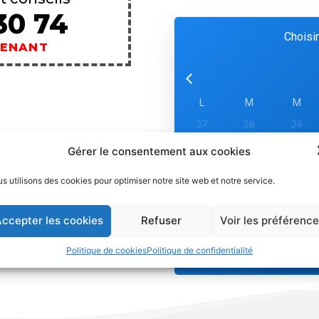
30 74
Choisir
TENANT
L
M
M
27
28
29
3
4
5
Gérer le consentement aux cookies
10
11
12
s utilisons des cookies pour optimiser notre site web et notre service.
17
18
19
24
25
26
ccepter les cookies
Refuser
Voir les préférenc
31
1
2
Politique de cookies
Politique de confidentialité