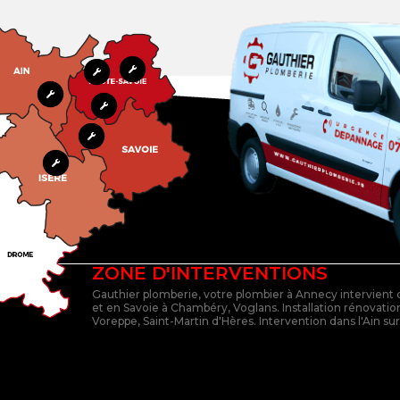
ZONE D'INTERVENTIONS
Gauthier plomberie, votre plombier à Annecy intervient
et en Savoie à Chambéry, Voglans. Installation rénovation
Voreppe, Saint-Martin d'Hères. Intervention dans l'Ain su