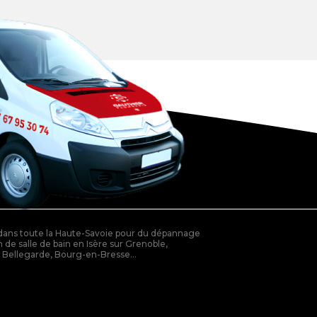
 dans toute la Haute-Savoie pour du dépannage
 de salle de bain en Isère sur Grenoble,
r Bellegarde, Bourg-en-Bresse...