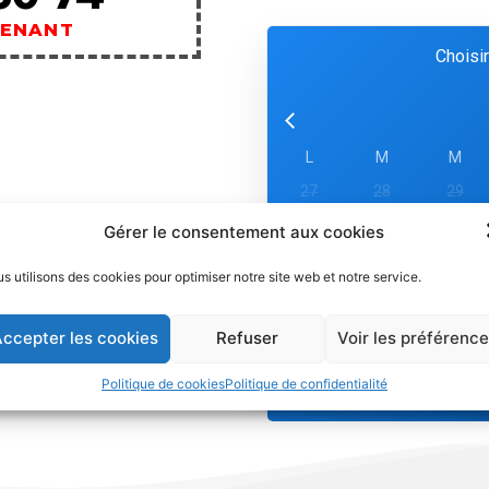
TENANT
Choisir
L
M
M
27
28
29
3
4
5
Gérer le consentement aux cookies
10
11
12
s utilisons des cookies pour optimiser notre site web et notre service.
17
18
19
24
25
26
ccepter les cookies
Refuser
Voir les préférenc
31
1
2
Politique de cookies
Politique de confidentialité