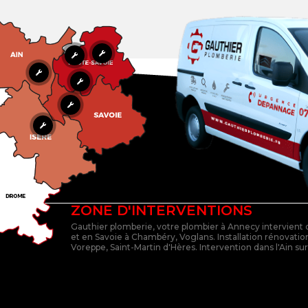
ZONE D'INTERVENTIONS
Gauthier plomberie, votre plombier à Annecy intervient
et en Savoie à Chambéry, Voglans. Installation rénovation
Voreppe, Saint-Martin d'Hères. Intervention dans l'Ain su