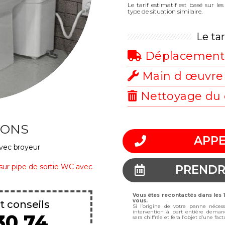
Le tarif estimatif est basé sur l
type de situation similaire.
Le ta
Déplacemen
Main d œuvre
Nettoyage du 
IONS
APPE
avec broyeur
e sur pipe de sortie WC avec
PRENDR
Vous êtes recontactés dans les
vous.
t conseils
Si l’origine de votre panne néces
intervention à part entière deman
30 74
sera chiffrée et fera l’objet d’une fa