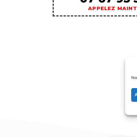
APPELEZ MAIN
Nou
A