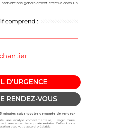
es interventions généralement effectué dans un
rif comprend :
t
chantier
L D'URGENCE
E RENDEZ-VOUS
 15 minutes suivant votre demande de rendez-
site une analyse complémentaire, il s’agit d’une
dant une expertise supplémentaire. Celle-ci vous
cturation avec votre accord préalable.