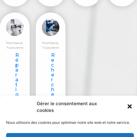
Plomberie
,
Plomberie
,
Tuyauterie
Tuyauterie
R
R
é
e
p
c
a
h
r
e
a
r
t
c
i
h
o
e
n
e
Gérer le consentement aux
d
t
e
r
cookies
f
é
u
p
Nous utilisons des cookies pour optimiser notre site web et notre service.
i
a
t
r
e
a