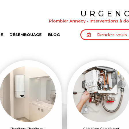
URGEN
Plombier Annecy - Interventions à dom
Rendez-vous
GE
DÉSEMBOUAGE
BLOG
Chauffage
,
Chauffe-eau
Chauffage
,
Chauffe-eau