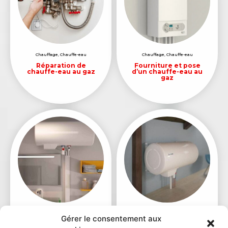
Chauffage
,
Chauffe-eau
Chauffage
,
Chauffe-eau
Réparation de
Fourniture et pose
chauffe-eau au gaz
d’un chauffe-eau au
gaz
Ballon d'eau chaude
,
Chauffage
Ballon d'eau chaude
,
Chauffage
Gérer le consentement aux
Fourniture et pose
Installation ballon