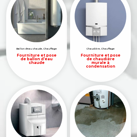
Ballon d'eau chaude
,
Chauffage
Chaudière
,
Chauffage
Fourniture et pose
Fourniture et pose
de ballon d’eau
de chaudière
chaude
murale à
condensation