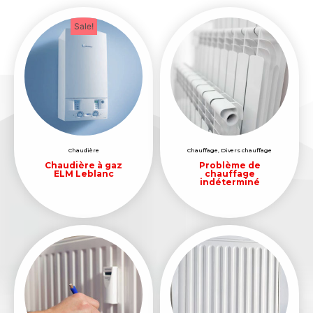
Sale!
Chaudière
Chauffage
,
Divers chauffage
Chaudière à gaz
Problème de
ELM Leblanc
chauffage
indéterminé