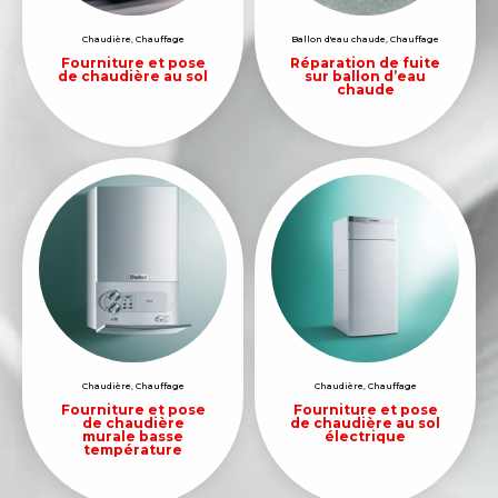
Chaudière
,
Chauffage
Ballon d'eau chaude
,
Chauffage
Fourniture et pose
Réparation de fuite
de chaudière au sol
sur ballon d’eau
chaude
Chaudière
,
Chauffage
Chaudière
,
Chauffage
Fourniture et pose
Fourniture et pose
de chaudière
de chaudière au sol
murale basse
électrique
température